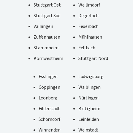
Stuttgart Ost
Weilimdorf
Stuttgart Süd
Degerloch
Vaihingen
Feuerbach
Zuffenhausen
Mühlhausen
Stammheim
Fellbach
Kornwestheim
Stuttgart Nord
Esslingen
Ludwigsburg
Göppingen
Waiblingen
Leonberg
Nürtingen
Filderstadt
Bietigheim
Schorndorf
Leinfelden
Winnenden
Weinstadt